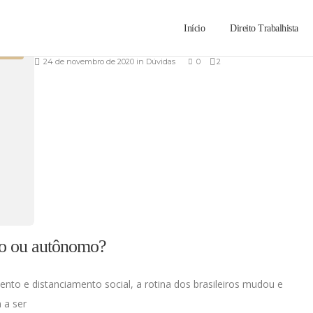
Início
Direito Trabalhista
AS
24 de novembro de 2020
in
Dúvidas
0
2
do ou autônomo?
to e distanciamento social, a rotina dos brasileiros mudou e
 a ser