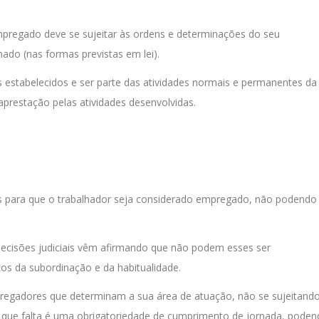
empregado deve se sujeitar às ordens e determinações do seu
nado (nas formas previstas em lei).
s estabelecidos e ser parte das atividades normais e permanentes da
prestação pelas atividades desenvolvidas.
s para que o trabalhador seja considerado empregado, não podendo
 decisões judiciais vêm afirmando que não podem esses ser
tos da subordinação e da habitualidade.
tregadores que determinam a sua área de atuação, não se sujeitand
 o que falta é uma obrigatoriedade de cumprimento de jornada, pode