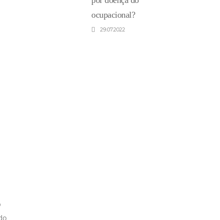
por doença do
ocupacional?
29.07.2022
o
ndo