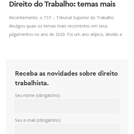
Direito do Trabalho: temas mais
julgados pelo TST em 2020
Recentemente, o TST – Tribunal Superior do Trabalho
divulgou quais os temas mais recorrentes em seus
julgamentos no ano de 2020. Foi um ano atípico, devido a
pandemia da Covid-19.
Receba as novidades sobre direito
trabalhista.
Seu nome (obrigatório)
Seu e-mail (obrigatório)