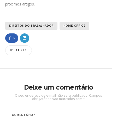
próximos artigos.
DIREITOS DO TRABALHADOR
HOME OFFICE
0
1
LIKES
Deixe um comentário
O seu endereço de e-mail não será publicado.
Campos
obrigatórios são marcados com
*
COMENTÁRIO
*