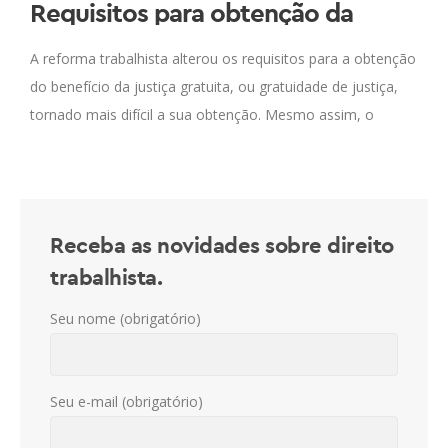
Requisitos para obtenção da
gratuidade de justiça após a
A reforma trabalhista alterou os requisitos para a obtenção
reforma trabalhista
do benefício da justiça gratuita, ou gratuidade de justiça,
tornado mais difícil a sua obtenção. Mesmo assim, o
trabalhador que conseguir
Receba as novidades sobre direito
trabalhista.
Seu nome (obrigatório)
Seu e-mail (obrigatório)